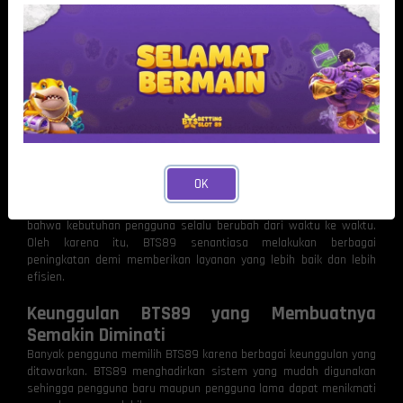
yang nyaman dan modern.
BTS89 Menjadi Pilihan Utama Banyak
Pengguna
Keberhasilan BTS89 tidak hanya berasal dari popularitas yang
terus meningkat, tetapi juga dari kepercayaan yang diberikan oleh
para penggunanya. BTS89 selalu berusaha memberikan pelayanan
terbaik dengan mengutamakan kenyamanan, kemudahan akses,
serta sistem yang responsif. Berkat pendekatan tersebut, BTS89
mampu menciptakan lingkungan yang mendukung pengalaman
OK
pengguna yang lebih optimal.
Sebagai platform yang terus berkembang, BTS89 memahami
bahwa kebutuhan pengguna selalu berubah dari waktu ke waktu.
Oleh karena itu, BTS89 senantiasa melakukan berbagai
peningkatan demi memberikan layanan yang lebih baik dan lebih
efisien.
Keunggulan BTS89 yang Membuatnya
Semakin Diminati
Banyak pengguna memilih BTS89 karena berbagai keunggulan yang
ditawarkan. BTS89 menghadirkan sistem yang mudah digunakan
sehingga pengguna baru maupun pengguna lama dapat menikmati