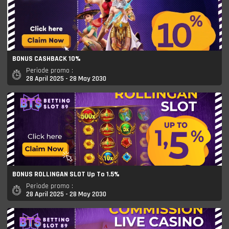
BONUS CASHBACK 10%
Periode promo :
28 April 2025 - 28 May 2030
BONUS ROLLINGAN SLOT Up To 1.5%
Periode promo :
28 April 2025 - 28 May 2030