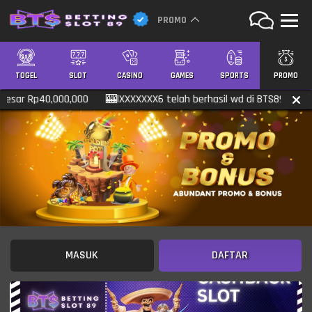
PROMO
TOGEL
SLOT
CASINO
GAMES
SPORTS
PROMO
ar Rp40,000,000
🎰lXXXXXXX6 telah berhasil wd di BTS89 sebesar 
MASUK
DAFTAR