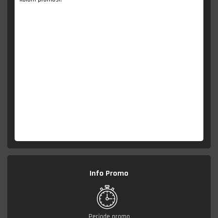
Info Promo
Periode promo