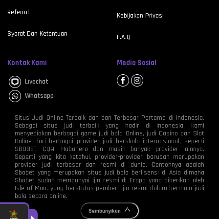
Referral
Kebijakan Privasi
Syarat Dan Ketentuan
F.A.Q
Kontak Kami
Media Sosial
Livechat
Whatsapp
Situs Judi Online Terbaik dan dan Terbesar Pertama di Indonesia.
Sebagai situs judi terbaik yang hadir di Indonesia, kami
menyediakan berbagai game judi bola Online, judi Casino dan Slot
Online dari berbagai provider judi berskala internasional, seperti
SBOBET, CQ9, Habanero dan masih banyak provider lainnya.
Seperti yang kita ketahui, provider-provider barusan merupakan
provider judi terbesar dan resmi di dunia. Contohnya adalah
Sbobet yang merupakan situs judi bola berlisensi di Asia dimana
Sbobet sudah mempunyai ijin resmi di Eropa yang diberikan oleh
Isle of Man, yang berstatus pemberi ijin resmi dalam bermain judi
bola secara online.
Sembunyikan