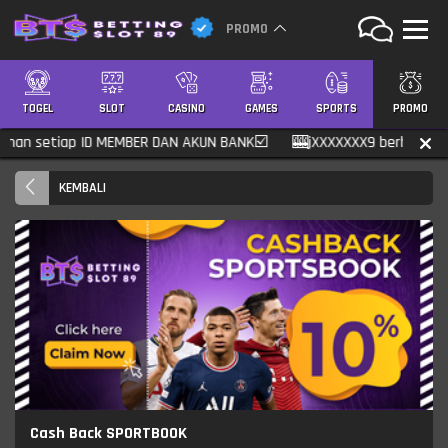
PROMO
TOGEL
SLOT
CASINO
GAMES
SPORTS
PROMO
nan setiap ID MEMBER DAN AKUN BANK☑️
🎰jXXXXXXX9 berhasil wd 
KEMBALI
Cash Back SPORTBOOK