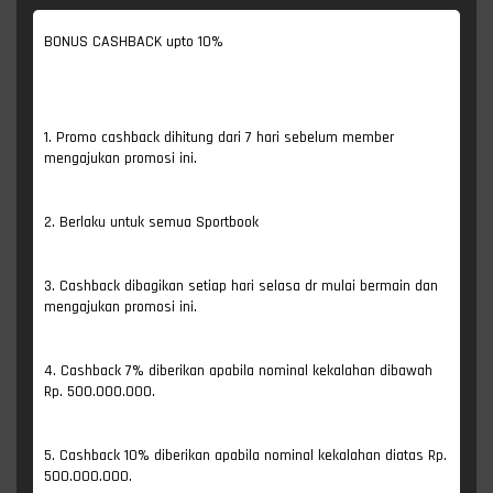
BONUS CASHBACK upto 10%
1. Promo cashback dihitung dari 7 hari sebelum member
mengajukan promosi ini.
2. Berlaku untuk semua Sportbook
3. Cashback dibagikan setiap hari selasa dr mulai bermain dan
mengajukan promosi ini.
4. Cashback 7% diberikan apabila nominal kekalahan dibawah
Rp. 500.000.000.
5. Cashback 10% diberikan apabila nominal kekalahan diatas Rp.
500.000.000.