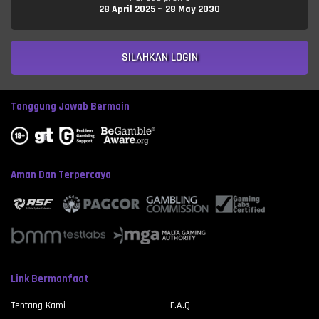
28 April 2025 ~ 28 May 2030
SILAHKAN LOGIN
Tanggung Jawab Bermain
Aman Dan Terpercaya
Link Bermanfaat
Tentang Kami
F.A.Q