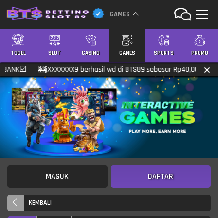
GAMES
TOGEL
SLOT
CASINO
GAMES
SPORTS
PROMO
 BANK☑️
🎰jXXXXXXX9 berhasil wd di BTS89 sebesar Rp40,000,000
MASUK
DAFTAR
KEMBALI