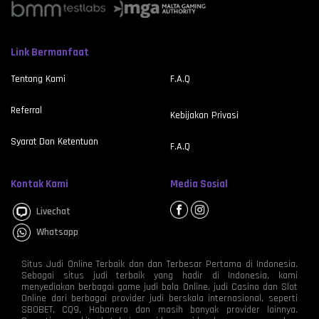
Link Bermanfaat
Tentang Kami
F.A.Q
Referral
Kebijakan Privasi
Syarat Dan Ketentuan
F.A.Q
Kontak Kami
Media Sosial
Livechat
Whatsapp
Situs Judi Online Terbaik dan dan Terbesar Pertama di Indonesia.
Sebagai situs judi terbaik yang hadir di Indonesia, kami
menyediakan berbagai game judi bola Online, judi Casino dan Slot
Online dari berbagai provider judi berskala internasional, seperti
SBOBET, CQ9, Habanero dan masih banyak provider lainnya.